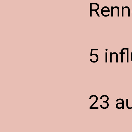
Renne
5 inf
23 au