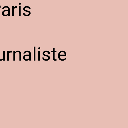
aris
urnaliste