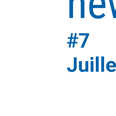
ne
#7
Juill