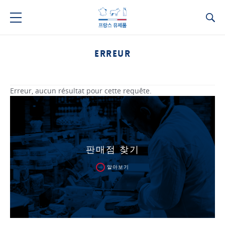
Ca
ERREUR
Erreur, aucun résultat pour cette requête.
판매점 찾기
알아보기