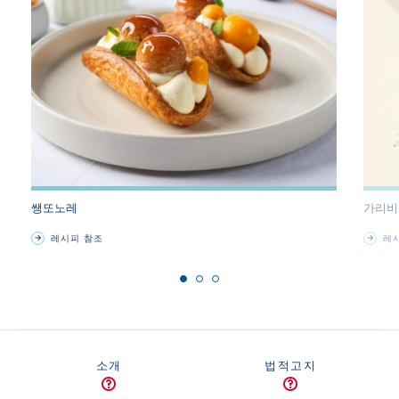
쌩또노레
가리비
레시피 참조
레시
소개
법적고지