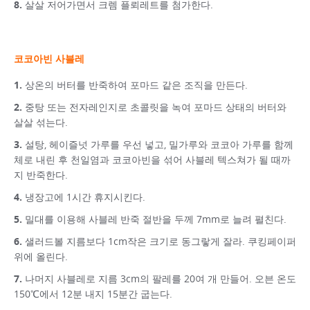
살살 저어가면서 크렘 플뢰레트를 첨가한다.
코코아빈 사블레
상온의 버터를 반죽하여 포마드 같은 조직을 만든다.
중탕 또는 전자레인지로 초콜릿을 녹여 포마드 상태의 버터와
살살 섞는다.
설탕, 헤이즐넛 가루를 우선 넣고, 밀가루와 코코아 가루를 함께
체로 내린 후 천일염과 코코아빈을 섞어 사블레 텍스쳐가 될 때까
지 반죽한다.
냉장고에 1시간 휴지시킨다.
밀대를 이용해 사블레 반죽 절반을 두께 7mm로 늘려 펼친다.
샐러드볼 지름보다 1cm작은 크기로 동그랗게 잘라. 쿠킹페이퍼
위에 올린다.
나머지 사블레로 지름 3cm의 팔레를 20여 개 만들어. 오븐 온도
150℃에서 12분 내지 15분간 굽는다.