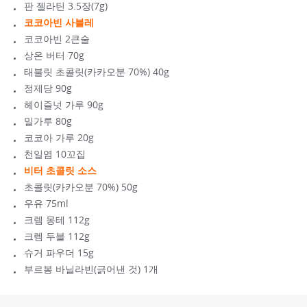
판 젤라틴 3.5장(7g)
코코아빈 사블레
코코아빈 2큰술
상온 버터 70g
태블릿 초콜릿(카카오분 70%) 40g
정제당 90g
헤이즐넛 가루 90g
밀가루 80g
코코아 가루 20g
천일염 10꼬집
비터 초콜릿 소스
초콜릿(카카오분 70%) 50g
우유 75ml
크렘 몽테 112g
크렘 두블 112g
슈거 파우더 15g
부르봉 바닐라빈(긁어낸 것) 1개