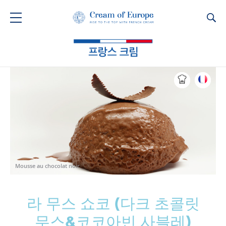
Ca
Mousse au chocolat noir
라 무스 쇼코 (다크 초콜릿
무스&코코아빈 사블레)