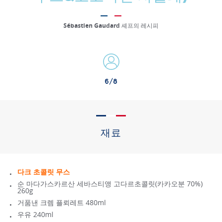
Sébastien Gaudard 셰프의 레시피
6/8
재료
다크 초콜릿 무스
순 마다가스카르산 세바스티앵 고다르초콜릿(카카오분 70%)
260g
거품낸 크렘 플뢰레트 480ml
우유 240ml