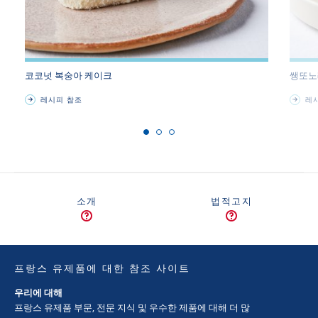
코코넛 복숭아 케이크
쌩또노
레시피 참조
레시
소개
법적고지
프랑스 유제품에 대한 참조 사이트
우리에 대해
프랑스 유제품 부문, 전문 지식 및 우수한 제품에 대해 더 많