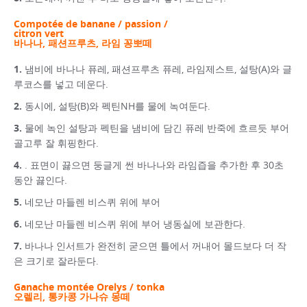
Compotée de banane / passion /
citron vert
바나나, 패션프루츠, 라임 꽁뽀떼
냄비에 바나나 퓨레, 패션프루츠 퓨레, 라임제스트, 설탕(A)와 글
루코스를 넣고 데운다.
동시에, 설탕(B)와 펙틴NH를 물에 녹여둔다.
물에 녹인 설탕과 펙틴을 냄비에 담긴 퓨레 반죽에 흐르듯 부어
골고루 잘 휘핑한다.
. 표면이 끓으면 둥글게 썬 바나나와 라임즙을 추가한 후 30초
동안 끓인다.
네모난 마들렌 비스퀴 위에 부어
네모난 마들렌 비스퀴 위에 부어 냉동실에 보관한다.
바나나 인서트가 완전히 굳으면 틀에서 꺼내어 몰드보다 더 작
은 크기로 잘라둔다.
Ganache montée Orelys / tonka
오렐리, 통카콩 가나슈 몽떼