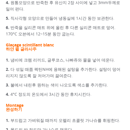
원통모양으로 반죽한 후 유산지 2장 사이에 넣고 3mm두께로
밀어 편다.
직사각형 모양으로 만들어 냉동실에 1시간 동안 보관한다.
반죽을 실리콘 매트 위에 올린 후 다른 실리콘 매트로 덮어.
170°C 오븐에서 12~15분 동안 굽는다.
Glaçage scintillant blanc
하얀 펄 글라사주
냄비에 크렘 리끼드, 글루코스, 나빠쥬와 물을 넣어 데운다.
다 섞일 때쯤 펙틴NH에 용해된 설탕을 추가한다. 설탕이 덩어
리지지 않도록 잘 저어가며 끓여준다.
불에서 내린후 원하는 색이 나오도록 색소를 추가한다.
4°C 정도의 온도에서 3시간 동안 휴지시킨다.
Montage
완성하기
부드럽고 가벼워질 때까지 오렐리 초콜릿 가나슈를 휘핑한다.
몰드의 반 정도만 가나슈로 채운다.