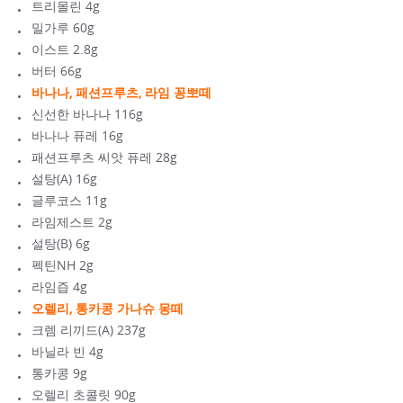
트리몰린 4g
밀가루 60g
이스트 2.8g
버터 66g
바나나, 패션프루츠, 라임 꽁뽀떼
신선한 바나나 116g
바나나 퓨레 16g
패션프루츠 씨앗 퓨레 28g
설탕(A) 16g
글루코스 11g
라임제스트 2g
설탕(B) 6g
펙틴NH 2g
라임즙 4g
오렐리, 통카콩 가나슈 몽떼
크렘 리끼드(A) 237g
바닐라 빈 4g
통카콩 9g
오렐리 초콜릿 90g