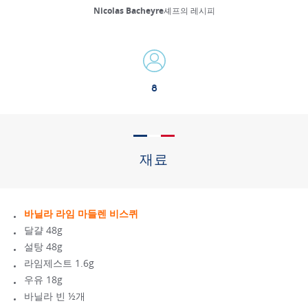
Nicolas Bacheyre셰프의 레시피
8
재료
바닐라 라임 마들렌 비스퀴
달걀 48g
설탕 48g
라임제스트 1.6g
우유 18g
바닐라 빈 ½개