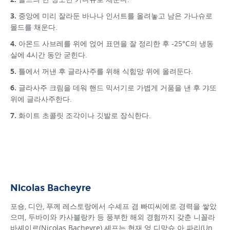
중앙에 미리 잘라둔 바나나 인서트를 올려놓고 남은 가나슈로
몰드를 채운다.
아몬드 사브레를 위에 얹어 표면을 잘 정리한 후 -25°C의 냉동
실에 4시간 동안 굳힌다.
틀에서 꺼낸 후 글라사주를 위해 식힘망 위에 올려둔다.
글라사주 크림을 데워 핸드 믹서기로 가볍게 거품을 낸 후 갸또
위에 글라사주한다.
화이트 초콜릿 조각이나 깃발로 장식한다.
Nicolas Bacheyre
포숑, 디안, 푸께 레스토랑에서 수셰프 겸 빠띠씨에로 경력을 쌓았
으며, 두바이와 카사블랑카 등 풍부한 해외 경험까지 갖춘 니꼴라
바셰이르(Nicolas Bacheyre) 셰프는 현재 엉 디망슈 아 파리(Un