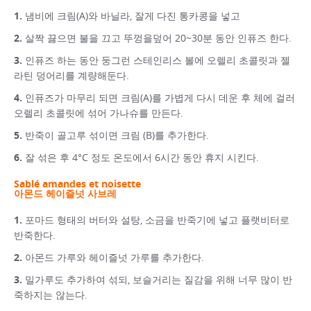
냄비에 크림(A)와 바닐라, 잘게 다진 통카콩을 넣고
살짝 끓으면 불을 끄고 뚜껑을덮어 20~30분 동안 인퓨즈 한다.
인퓨즈 하는 동안 둥그런 스테인리스 볼에 오렐리 초콜릿과 젤
라틴 덩어리를 계량해둔다.
인퓨즈가 마무리 되면 크림(A)를 가볍게 다시 데운 후 체에 걸러
오렐리 초콜릿에 섞어 가나슈를 만든다.
반죽이 골고루 섞이면 크림 (B)를 추가한다.
잘 섞은 후 4°C 정도 온도에서 6시간 동안 휴지 시킨다.
Sablé amandes et noisette
아몬드 헤이즐넛 사브레
포마드 형태의 버터와 설탕, 소금을 반죽기에 넣고 플랫비터로
반죽한다.
아몬드 가루와 헤이즐넛 가루를 추가한다.
밀가루도 추가하여 섞되, 보슬거리는 질감을 위해 너무 많이 반
죽하지는 않는다.