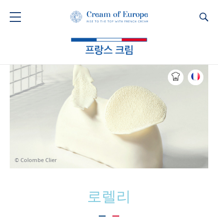
Ca
© Colombe Clier
로렐리