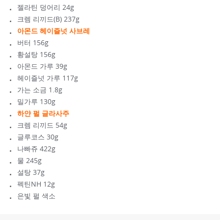
젤라틴 덩어리 24g
크렘 리끼드(B) 237g
아몬드 헤이즐넛 사브레
버터 156g
황설탕 156g
아몬드 가루 39g
헤이즐넛 가루 117g
가는 소금 1.8g
밀가루 130g
하얀 펄 글라사주
크렘 리끼드 54g
글루코스 30g
나빠쥬 422g
물 245g
설탕 37g
펙틴NH 12g
은빛 펄 색소