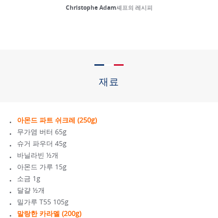
Christophe Adam셰프의 레시피
재료
아몬드 파트 쉬크레 (250g)
무가염 버터 65g
슈거 파우더 45g
바닐라빈 ½개
아몬드 가루 15g
소금 1g
달걀 ½개
밀가루 T55 105g
말랑한 카라멜 (200g)