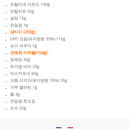
프랄리네 아몬드 140g
반탈지유 50g
설탕 15g
천일염 1g
샹티이 (200g)
UHT 크림(유지방분 35%) 115g
슈거 파우더 5g
크레뮈 카라멜(150g)
정제당 30g
무가염 버터 20g
마스카포네 60g
크렘 리키드(유지방분 35%) 35g
가루 젤라틴 1g
물 3g
천일염 한꼬집
슈슈 25g