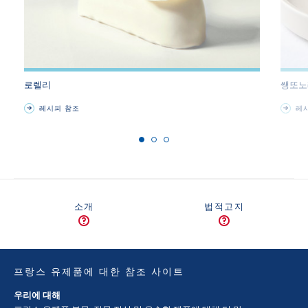
로렐리
쌩또노
레시피 참조
레시
소개
법적고지
프랑스 유제품에 대한 참조 사이트
우리에 대해