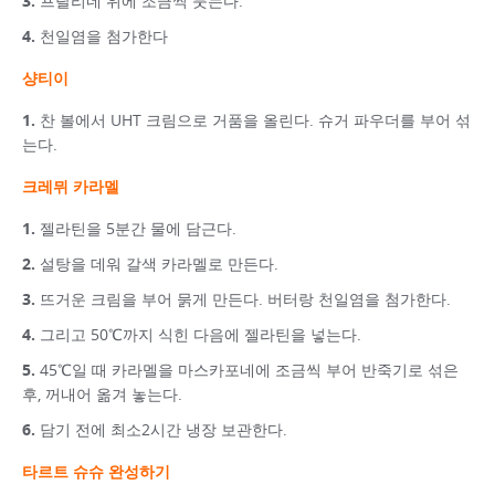
프랄리네 위에 조금씩 붓는다.
천일염을 첨가한다
샹티이
찬 볼에서 UHT 크림으로 거품을 올린다. 슈거 파우더를 부어 섞
는다.
크레뮈 카라멜
젤라틴을 5분간 물에 담근다.
설탕을 데워 갈색 카라멜로 만든다.
뜨거운 크림을 부어 묽게 만든다. 버터랑 천일염을 첨가한다.
그리고 50℃까지 식힌 다음에 젤라틴을 넣는다.
45℃일 때 카라멜을 마스카포네에 조금씩 부어 반죽기로 섞은
후, 꺼내어 옮겨 놓는다.
담기 전에 최소2시간 냉장 보관한다.
타르트 슈슈 완성하기