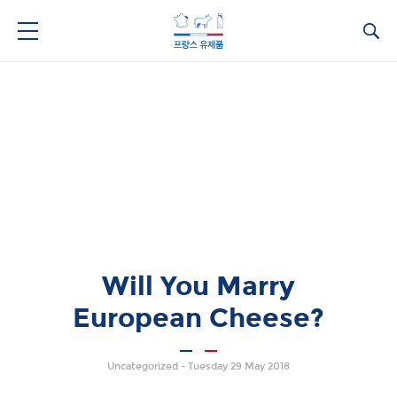
Ca
Will You Marry
European Cheese?
Uncategorized -
Tuesday 29 May 2018