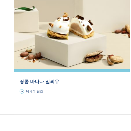
땅콩 바나나 밀푀유
레시피 참조