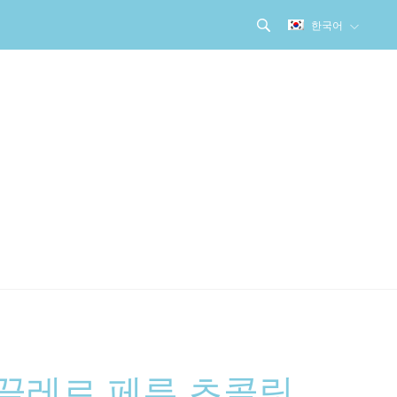
한국어
끌레르 페루 초콜릿