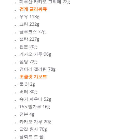
페루산 카카오 그뤼에 22g
검게 글라싸쥬
우유 113g
크림 232g
글루코스 77g
설탕 227g
전분 20g
카카오 가루 96g
설탕 72g
덩어리 젤라틴 78g
초콜릿 갸보뜨
물 312g
버터 30g
슈거 파우더 52g
T55 밀가루 16g
전분 4g
카카오 가루 20g
달걀 흰자 70g
플뢰르 드 쎌