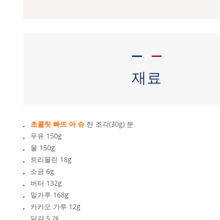
재료
초콜릿 빠뜨 아 슈
한 조각(30g) 분
우유 150g
물 150g
트리몰린 18g
소금 6g
버터 132g
밀가루 168g
카카오 가루 12g
달걀 5 개