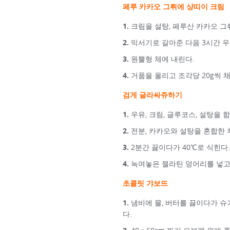
페루 카카오 그뤼에 샹띠이 크림
크림을 설탕, 페루산 카카오 그
믹서기로 갈아준 다음 3시간 우
원뿔형 체에 내린다.
거품을 올리고 조각당 20g씩 
검게 글라싸쥬하기
우유, 크림, 글루코스, 설탕을 
전분, 카카오와 설탕을 혼합한 
2분간 끓이다가 40℃로 식힌다.
녹여놓은 젤라틴 덩어리를 넣고
초콜릿 갸보뜨
냄비에 물, 버터를 끓이다가 슈거
다.