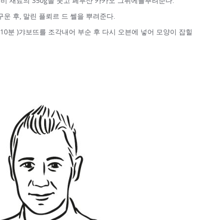
 준비 재료의 350g을 붓고 페루산 카카오 그뤼에를뿌려준다.
구운 후, 말린 플뢰르 드 쎌을 뿌려준다.
 10분 )갸보뜨를 조각내어 부순 후 다시 오븐에 넣어 모양이 잡힐