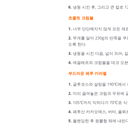
냉동 시킨 후, 그리고 큰 칼로
초콜릿 크럼블
너무 단단해지지 않게 모든 재
무게를 달아 230g의 반죽을 쿠
도록 한다.
냉동을 시킨 다음, 넓이 3cm,
에끌레르와 크럼블을 데크 오븐 
부드러운 페루 카라멜
글루코스와 설탕을 190℃에서
미리 끓여놓은 크림과 우유에 
105℃까지 익히다가 70℃로 식
페루산 카카오매스, 버터, 플뢰
블렌딩한 후 원뿔형 체에 내린다