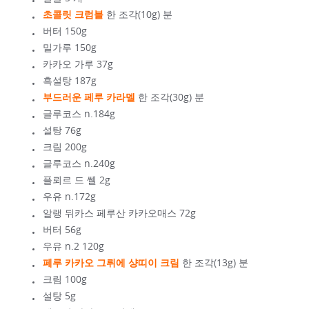
초콜릿 크럼블
한 조각(10g) 분
버터 150g
밀가루 150g
카카오 가루 37g
흑설탕 187g
부드러운 페루 카라멜
한 조각(30g) 분
글루코스 n.184g
설탕 76g
크림 200g
글루코스 n.240g
플뢰르 드 쎌 2g
우유 n.172g
알랭 뒤카스 페루산 카카오매스 72g
버터 56g
우유 n.2 120g
페루 카카오 그뤼에 샹띠이 크림
한 조각(13g) 분
크림 100g
설탕 5g