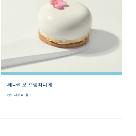
쎄나리오 프랭따니에
레시피 참조