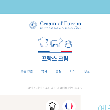
모든 크림
역사
품질
시식
생산
크림
›
시식
›
조리법
›
에끌레르 페루 초콜릿
에