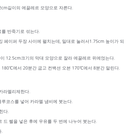
 12cm길이의 에끌레르 모양으로 자른다.
료를 반죽기로 섞는다.
킹 페이퍼 두장 사이에 펼치는데, 밀대로 눌러서1.75cm 높이가 되
 길이 12.5cm크기의 막대 모양으로 잘라 에끌레르 위에얹는다.
180℃에서 20분간 굽고 컨백션 오븐 170℃에서 8분간 말린다.
 카라멜리제한다.
글루코스를 넣어 카라멜 냄비에 붓는다.
힌다.
르 드 쎌을 넣은 후에 우유를 두 번에 나누어 붓는다.
.