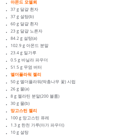
아몬드 모엘뢰
37 g 달걀 흰자
37 g 설탕(b)
60 g 달걀 흰자
23 g 달걀 노른자
84.2 g 설탕(a)
102.9 g 아몬드 분말
23.4 g 밀가루
0.5 g 바닐라 파우더
51.5 g 무염 버터
엘더플라워 젤리
50 g 엘더플라워(딱총나무 꽃) 시럽
26 g 물(a)
8 g 젤라틴 분말(200 블룸)
30 g 물(b)
망고스틴 젤리
100 g 망고스틴 퓨레
1.3 g 한천 가루(아가 파우더)
10 g 설탕