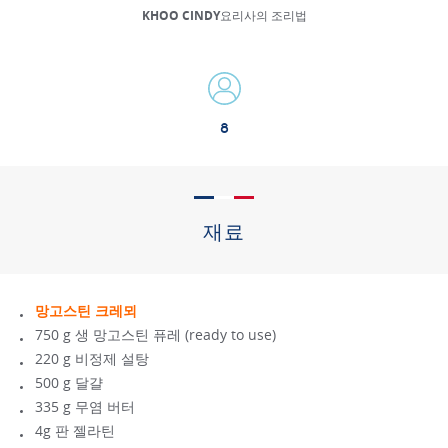
KHOO CINDY요리사의 조리법
8
재료
망고스틴 크레뫼
750 g 생 망고스틴 퓨레 (ready to use)
220 g 비정제 설탕
500 g 달걀
335 g 무염 버터
4g 판 젤라틴