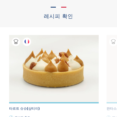
레시피 확인
타르트 슈슈(샹티이)
판타스