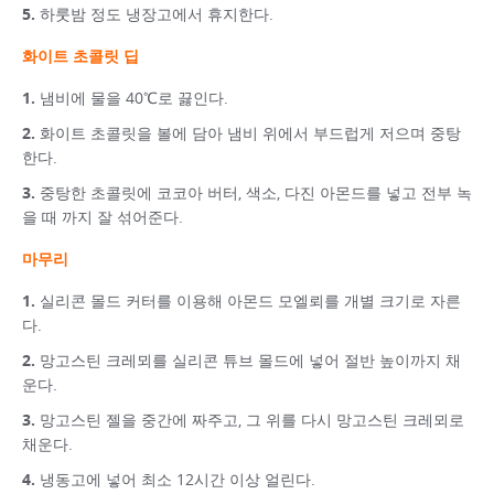
하룻밤 정도 냉장고에서 휴지한다.
화이트 초콜릿 딥
냄비에 물을 40℃로 끓인다.
화이트 초콜릿을 볼에 담아 냄비 위에서 부드럽게 저으며 중탕
한다.
중탕한 초콜릿에 코코아 버터, 색소, 다진 아몬드를 넣고 전부 녹
을 때 까지 잘 섞어준다.
마무리
실리콘 몰드 커터를 이용해 아몬드 모엘뢰를 개별 크기로 자른
다.
망고스틴 크레뫼를 실리콘 튜브 몰드에 넣어 절반 높이까지 채
운다.
망고스틴 젤을 중간에 짜주고, 그 위를 다시 망고스틴 크레뫼로
채운다.
냉동고에 넣어 최소 12시간 이상 얼린다.